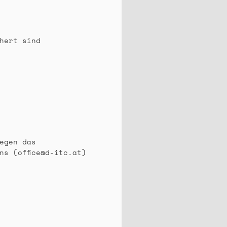
hert sind
egen das
ns (office@d-itc.at)